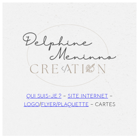
Aller
au
contenu
QUI SUIS-JE ?
–
SITE INTERNET
–
LOGO
/
FLYER/PLAQUETTE
– CARTES