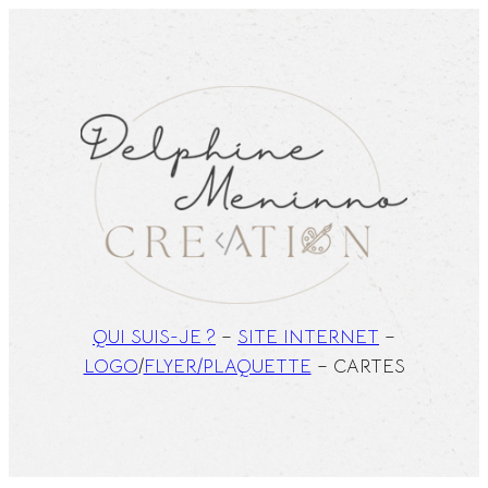
Aller
au
contenu
QUI SUIS-JE ?
–
SITE INTERNET
–
LOGO
/
FLYER/PLAQUETTE
– CARTES