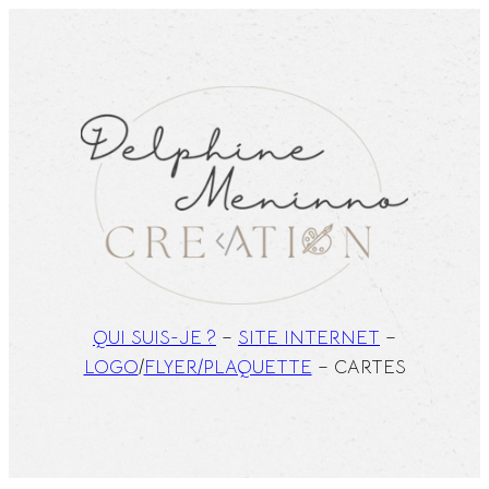
Aller
au
contenu
QUI SUIS-JE ?
–
SITE INTERNET
–
LOGO
/
FLYER/PLAQUETTE
– CARTES