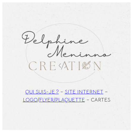
Aller
au
contenu
QUI SUIS-JE ?
–
SITE INTERNET
–
LOGO
/
FLYER/PLAQUETTE
– CARTES